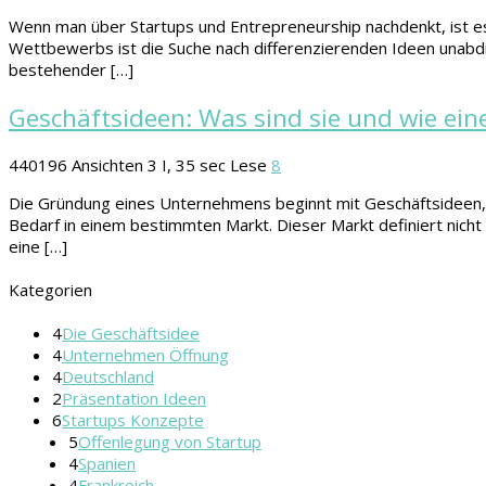
Wenn man über Startups und Entrepreneurship nachdenkt, ist es ü
Wettbewerbs ist die Suche nach differenzierenden Ideen unabdi
bestehender […]
Geschäftsideen: Was sind sie und wie ei
440196
Ansichten
3 I, 35 sec Lese
8
Die Gründung eines Unternehmens beginnt mit Geschäftsideen, di
Bedarf in einem bestimmten Markt. Dieser Markt definiert nicht 
eine […]
Kategorien
4
Die Geschäftsidee
4
Unternehmen Öffnung
4
Deutschland
2
Präsentation Ideen
6
Startups Konzepte
5
Offenlegung von Startup
4
Spanien
4
Frankreich