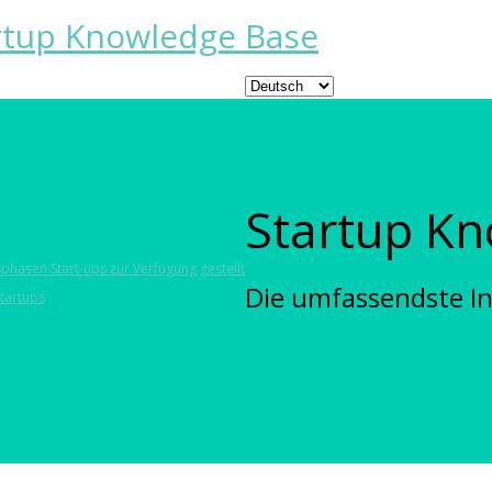
Startup K
phasen Start-ups zur Verfügung gestellt
Die umfassendste In
tartups