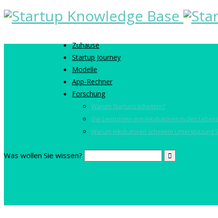
Zuhause
Startup Journey
Modelle
App-Rechner
Forschung
Warum Startups scheitern?
Die Leistungen von Inkubatoren in den Lebens
Warum Inkubatoren scheitern Unterstützung S
Was wollen Sie wissen?