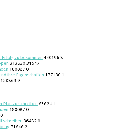
on Erfolg zu bekommen
440196
8
Typen
313530
31547
nden
180087
0
und ihre Eigenschaften
177130
1
158869
9
n Plan zu schreiben
63624
1
nden
180087
0
0
ll schreiben
36482
0
rbung
71646
2