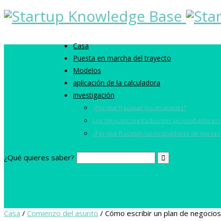
Casa
Puesta en marcha del trayecto
Modelos
aplicación de la calculadora
investigación
¿Por qué fracasan los arranques?
Los servicios prestados por las incubadoras e
¿Por qué fracasan las incubadoras de nueva
¿Qué quieres saber?
Casa
/
Comienzo del asunto
/
Cómo escribir un plan de negocio