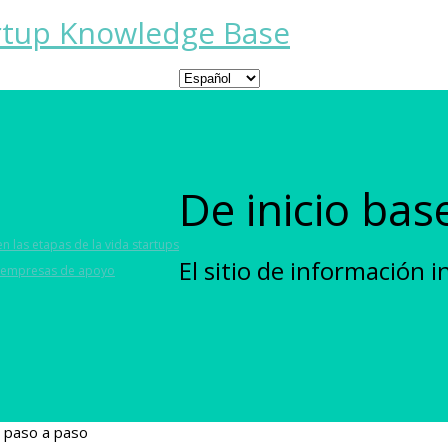
De inicio ba
n las etapas de la vida startups
El sitio de información
s empresas de apoyo
s paso a paso